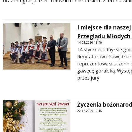
oraz integracja dzieci romskich i nieromskich z terenu Gm
I miejsce dla nasz
Przeglądu Młodych 
14.01.2026 19:46
14 stycznia odbył się gm
Recytatorów i Gawędziarz
reprezentowała uczenni
gawędę góralską. Wystę
przez jury
Życzenia bożonaro
22.12.2025 12:16