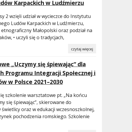
udów Karpackich w Ludźmierzu
y 2 wzięli udział w wycieczce do Instytutu
lnego Ludów Karpackich w Ludźmierzu,
n etnograficzny Małopolski oraz podział na
ków, • uczyli się o tradycjach,
czytaj więcej
owe „Uczymy się śpiewając” dla
h Programu Integracji Społecznej i
ów w Polsce 2021–2030
się szkolenie warsztatowe pt. „Na końcu
my się śpiewając”, skierowane do
w świetlicy oraz w edukacji wczesnoszkolnej,
zynek pochodzenia romskiego. Szkolenie