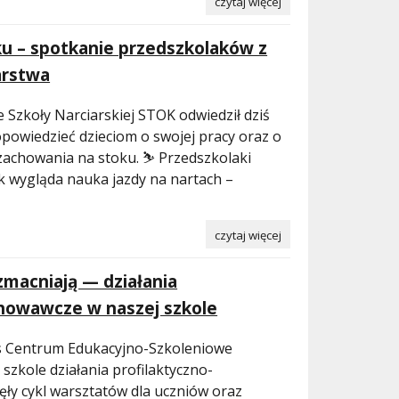
czytaj więcej
ku – spotkanie przedszkolaków z
arstwa
e Szkoły Narciarskiej STOK odwiedził dziś
powiedzieć dzieciom o swojej pracy oraz o
achowania na stoku. ⛷️ Przedszkolaki
Jak wygląda nauka jazdy na nartach –
czytaj więcej
zmacniają — działania
howawcze w naszej szkole
s Centrum Edukacyjno-Szkoleniowe
 szkole działania profilaktyczno-
ęły cykl warsztatów dla uczniów oraz