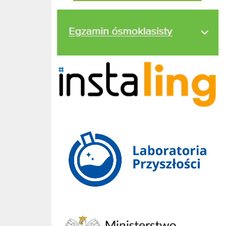
egzamin ósmoklasisty
InstaLing
Ministerstwo Edukacji Narodowej