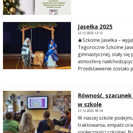
Jasełka 2025
22.12.2025 12:12
🎄Szkolne Jasełka – wyj
Tegoroczne Szkolne Jase
gimnastycznej, stały si
atmosferę nadchodzącyc
Przedstawienie zostało 
Równość, szacunek i
w szkole
21.12.2025 18:14
W naszej szkole podejmu
traktowania, empatii ora
społeczności szkolnej. N