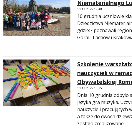
Niematerialnego L
10.12.2025 19:48
10 grudnia uczniowie klas
Dziedzictwa Niemateria
gdzie: • poznawali regio
Górali, Lachów i Krakowia
Szkolenie warsztat
nauczycieli w ramac
Obywatelskiej Rom
10.12.2025 18:25
Dnia 10 grudnia odbyło 
języka gra muzyka. Uczy
nauczycieli pracujących 
a także do dwóch dziewc
zostało zrealizowane