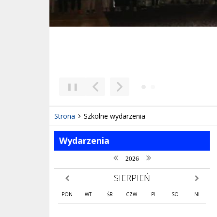
❚❚
Poprzedni Element
Następny Element
Strona
Szkolne wydarzenia
Wydarzenia
poprzedni rok
następny rok
2026
SIERPIEŃ
poprzedni miesiąc
następny
PON
WT
ŚR
CZW
PI
SO
NI