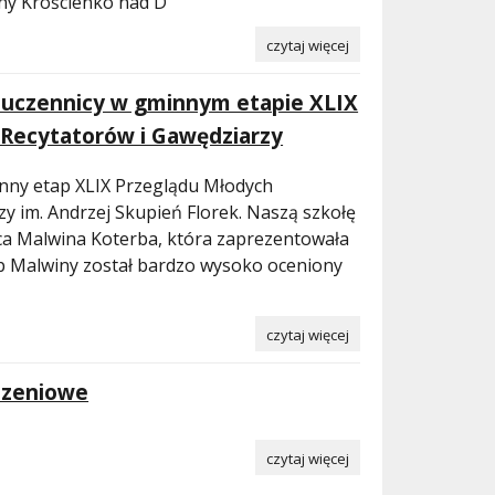
iny Krościenko nad D
czytaj więcej
ej uczennicy w gminnym etapie XLIX
Recytatorów i Gawędziarzy
inny etap XLIX Przeglądu Młodych
y im. Andrzej Skupień Florek. Naszą szkołę
ca Malwina Koterba, która zaprezentowała
p Malwiny został bardzo wysoko oceniony
czytaj więcej
dzeniowe
czytaj więcej