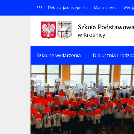
RSS
Deklaracja dostępności
Mapa serwisu
Wersj
Szkoła Podstawowa
w Krośnicy
Szkolne wydarzenia
Dla ucznia i rodzic