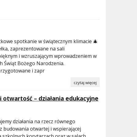
ątkowe spotkanie w świątecznym klimacie 🎄
łka, zaprezentowane na sali
ę pięknym i wzruszającym wprowadzeniem w
h Świąt Bożego Narodzenia.
przygotowane i zapr
czytaj więcej
 otwartość – działania edukacyjne
jemy działania na rzecz równego
z budowania otwartej i wspierającej
a szkolnych korytarzach oraz w salach