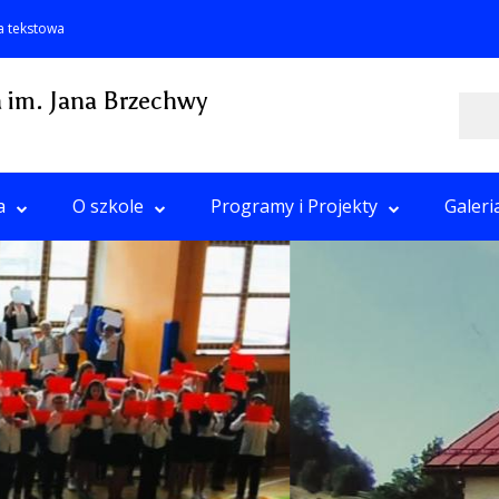
a tekstowa
 im. Jana Brzechwy
Szukaj
a
O szkole
Programy i Projekty
Galeri